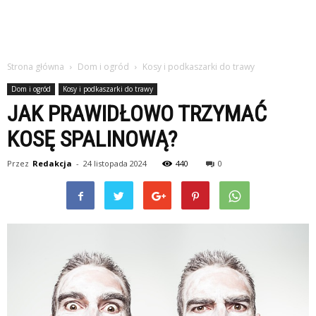
Strona główna
Dom i ogród
Kosy i podkaszarki do trawy
Dom i ogród
Kosy i podkaszarki do trawy
JAK PRAWIDŁOWO TRZYMAĆ
KOSĘ SPALINOWĄ?
Przez
Redakcja
-
24 listopada 2024
440
0