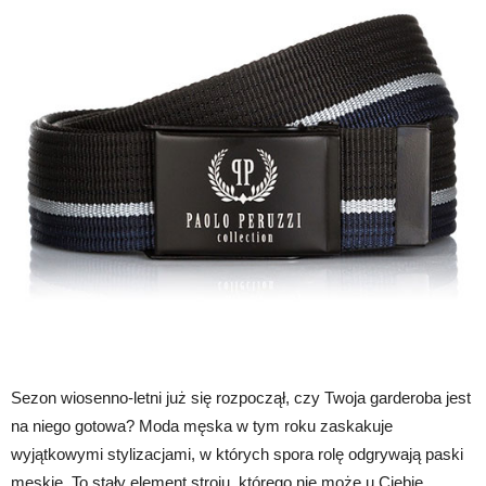
Sezon wiosenno-letni już się rozpoczął, czy Twoja garderoba jest
na niego gotowa? Moda męska w tym roku zaskakuje
wyjątkowymi stylizacjami, w których spora rolę odgrywają paski
męskie. To stały element stroju, którego nie może u Ciebie