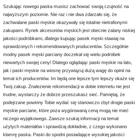
Szukając nowego paska musisz zachować swoją czujność na
najwyższym poziomie. Nie raz i nie dwa zdarzało się, że
zachwalane paski męskie okazywały się totalnie nietrafionymi
zakupami. Rynek akcesoriów męskich jest obecnie zalany niskiej
jakości podróbkami, dlatego kupując pasek męski stawiaj na
sprawdzonych i rekomendowanych producentów. Szczególnie
modny pasek męski parciany doczekał się wielu podróbek
niewartych swojej ceny! Dlatego oglądając paski męskie na lato,
jak i paski męskie na wiosnę przywiązuj dużą wagę do opinii na
temat ich producentów. Im będą one lepsze tym lepszy okaże się
Twój zakup. Znalezienie rekomendacji w dobie internetu nie jest
trudne, wystarczy że dobrze przeszukasz sieć. Pamiętaj, że
podejrzane powinny Tobie wydać się stanowczo zbyt drogie paski
męskie parciane, które poza wygórowaną ceną mogą nie mieć
niczego wyjątkowego. Zawsze szukaj informacji na temat
użytych materiałów i sprawdzaj dokładnie, z czego wykonano
klamrę paska. Paski do spodni posiadające wysokiej jakości