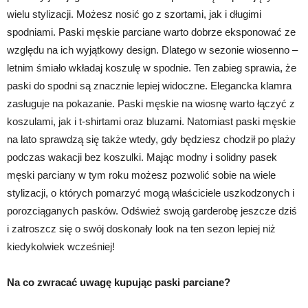
wielu stylizacji. Możesz nosić go z szortami, jak i długimi
spodniami. Paski męskie parciane warto dobrze eksponować ze
względu na ich wyjątkowy design. Dlatego w sezonie wiosenno –
letnim śmiało wkładaj koszulę w spodnie. Ten zabieg sprawia, że
paski do spodni są znacznie lepiej widoczne. Elegancka klamra
zasługuje na pokazanie. Paski męskie na wiosnę warto łączyć z
koszulami, jak i t-shirtami oraz bluzami. Natomiast paski męskie
na lato sprawdzą się także wtedy, gdy będziesz chodził po plaży
podczas wakacji bez koszulki. Mając modny i solidny pasek
męski parciany w tym roku możesz pozwolić sobie na wiele
stylizacji, o których pomarzyć mogą właściciele uszkodzonych i
porozciąganych pasków. Odśwież swoją garderobę jeszcze dziś
i zatroszcz się o swój doskonały look na ten sezon lepiej niż
kiedykolwiek wcześniej!
Na co zwracać uwagę kupując paski parciane?