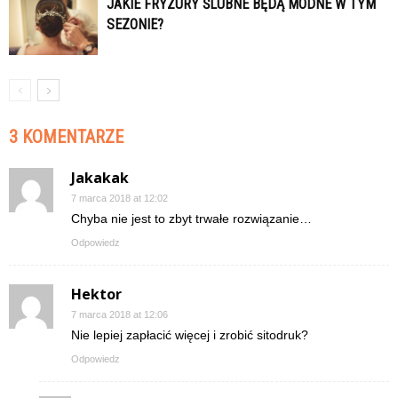
JAKIE FRYZURY ŚLUBNE BĘDĄ MODNE W TYM
SEZONIE?
3 KOMENTARZE
Jakakak
7 marca 2018 at 12:02
Chyba nie jest to zbyt trwałe rozwiązanie…
Odpowiedz
Hektor
7 marca 2018 at 12:06
Nie lepiej zapłacić więcej i zrobić sitodruk?
Odpowiedz