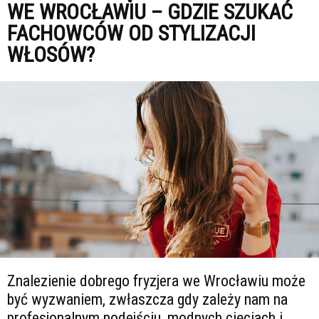
WE WROCŁAWIU – GDZIE SZUKAĆ
FACHOWCÓW OD STYLIZACJI
WŁOSÓW?
Znalezienie dobrego fryzjera we Wrocławiu może
być wyzwaniem, zwłaszcza gdy zależy nam na
profesjonalnym podejściu, modnych cięciach i